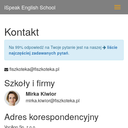
iSpeak English School
Toggl
navig
Kontakt
Na 99% odpowiedź na Twoje pytanie jest na naszej
liście
najczęściej zadawanych pytań
.
fiszkoteka@fiszkoteka.pl
Szkoły i firmy
Mirka Kiwior
mirka.kiwior@fiszkoteka.pl
Adres korespondencyjny
VocApp Sp. z o.o.